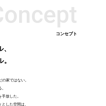
Concept
コンセプト
ル、
ル。
は、ただの家ではない。
る。
を手放した。
々とした空間は、